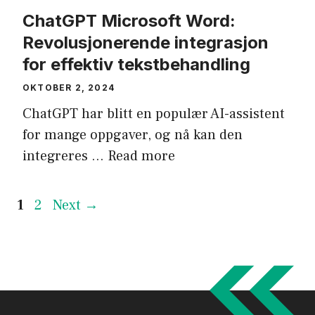
ChatGPT Microsoft Word:
Revolusjonerende integrasjon
for effektiv tekstbehandling
OKTOBER 2, 2024
ChatGPT har blitt en populær AI-assistent
for mange oppgaver, og nå kan den
integreres …
Read more
Page
Page
1
2
Next
→